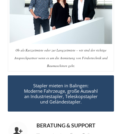
Ob als Kurzzeitmiete oder zur Langzeitmiete – wir sind der richtige
Ansprechpartner wenn es um die Anmietung von Fördertechnik und
Baumaschinen geht.
Stapler mieten in Balingen:
Moderne Fahrzeuge, große Auswahl
an Industriestapler, Teleskopstapler
und Geländestapler.
BERATUNG & SUPPORT