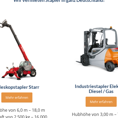
Industriestapler Elek
leskopstapler Starr
Diesel / Gas
Mehr erfahren
Mehr erfahren
he von 6,0 m – 18,0 m
Hubhöhe von 3,00 m – 
aft von 2.500 kg – 16.000