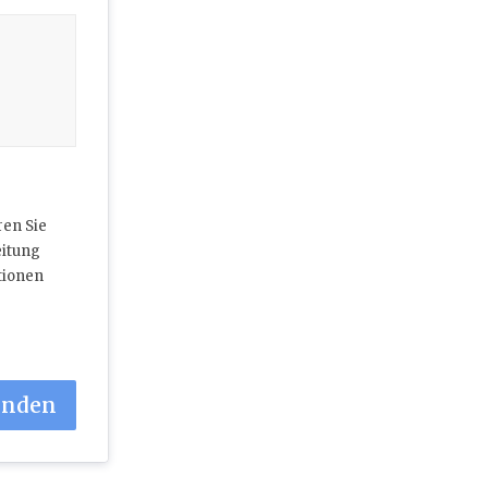
ren Sie
eitung
tionen
enden