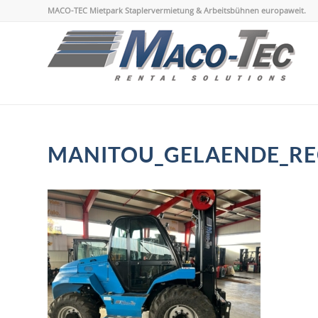
MACO-TEC Mietpark Staplervermietung & Arbeitsbühnen europaweit.
MANITOU_GELAENDE_RE